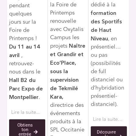
la Foire de
dédié à la
pendant
formation
Printemps
quelques
des Sportifs
renouvelle
jours sur la
avec Oxytalis
de Haut
Foire de
Campus les
Niveau
Printemps !
, en
Naître
Du 11 au 14
projets
présentiel…
et Grandir et
avril
ou pas
,
Eco’Place,
(possibilités
retrouvez-
sous la
de full
nous dans le
supervision
Hall B2 du
distanciel ou
de Tekmilé
Parc Expo de
d’hybridation
Kara,
présentiel-
Montpellier
.
distanciel).
directrice des
Lire la suite...
événements
Lire la suite…
produits à la
Obtiens
ton
SPL Occitanie
Découvre
entrée