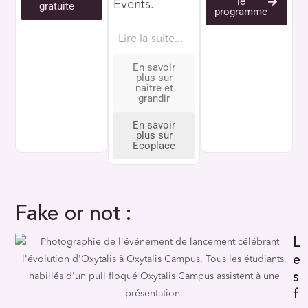
le
Events.
gratuite
programme
Lire la suite...
En savoir
plus sur
naître et
grandir
En savoir
plus sur
Ecoplace
Fake or not :
L
e
s
f