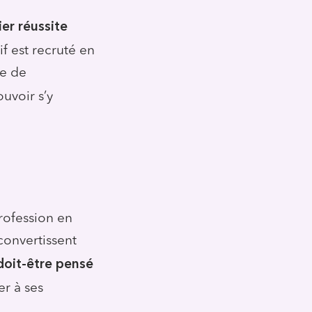
ier réussite
f est recruté en
re de
uvoir s’y
profession en
econvertissent
doit-être pensé
er à ses