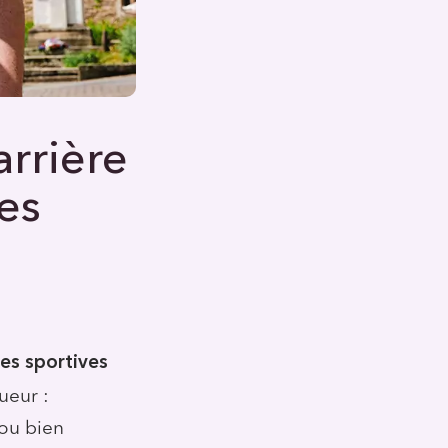
arrière
tes
res sportives
ueur :
 ou bien