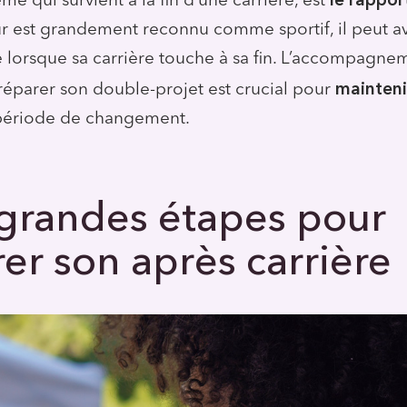
e qui survient à la fin d’une carrière, est
r est grandement reconnu comme sportif, il peut av
e lorsque sa carrière touche à sa fin. L’accompagne
maintenir
réparer son double-projet est crucial pour
période de changement.
 grandes étapes pour
er son après carrière