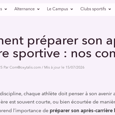
s
Alternance
Le Campus
Clubs sportifs
Article
/
Comment préparer son après-carrière sportive ?
nt préparer son a
re sportive : nos con
025 Par Com@oxytalis.com / Mis à jour le 15/07/2026
discipline, chaque athlète doit penser à son avenir a
ière est souvent courte, ou bien écourtée de manièr
préparer son après-carrière 
eprend l’importance de