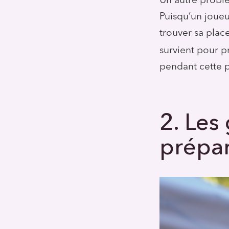
Un autre problèm
Puisqu’un joueu
trouver sa plac
survient pour p
pendant cette 
2. Les
prépar