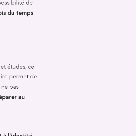
ossibilité de
ois du temps
 et études, ce
laire permet de
 ne pas
éparer au
 à l’identité