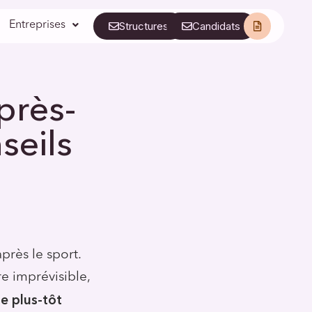
Entreprises
Structures
Candidats
près-
seils
près le sport.
e imprévisible,
le plus-tôt