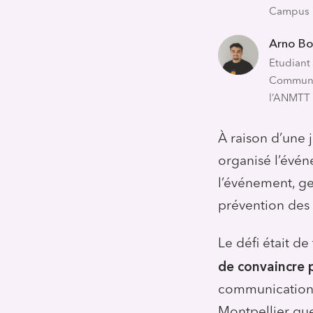
Campus
Arno Bo
Etudiant
Communic
l’ANMTT
À raison d’une 
organisé l’évén
l’événement, ge
prévention des 
Le défi était de 
de convaincre p
communication b
Montpellier que