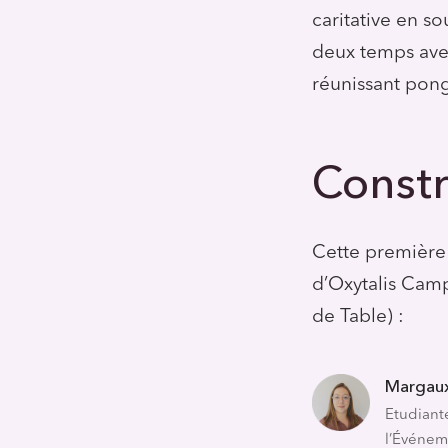
caritative en so
deux temps avec
réunissant pong
Constr
Cette première 
d’Oxytalis Camp
de Table) :
Margau
Etudiant
l’Événem