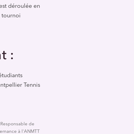
’est déroulée en
 tournoi
t :
étudiants
tpellier Tennis
- Responsable de
lternance à l'ANMTT