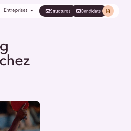
Entreprises
Structures
Candidats
z Oxytalis Campus
ng
 chez