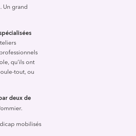
d. Un grand
spécialisées
teliers
 professionnels
le, qu’ils ont
oule-tout, ou
 par deux de
 Pommier.
ndicap mobilisés