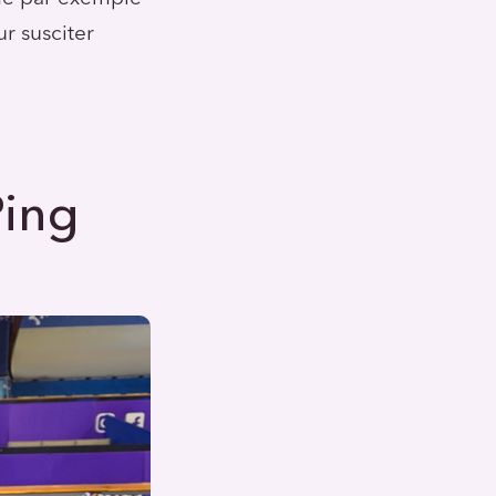
r susciter
Ping