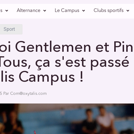
s
Alternance
Le Campus
Clubs sportifs
Article
/
Tournoi Gentlemen et Ping pour tous, ça s’est passé che
Sport
oi Gentlemen et Pi
Tous, ça s'est passé
lis Campus !
25 Par Com@oxytalis.com