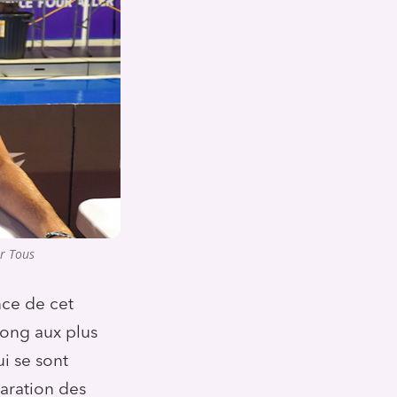
ur Tous
nce de cet
pong aux plus
ui se sont
aration des