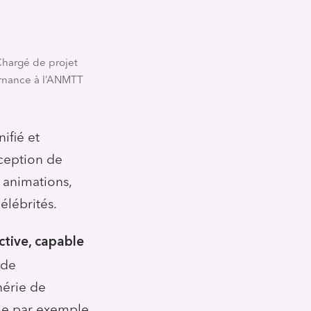
Chargé de projet
rnance à l’ANMTT
ifié et
nception de
 animations,
élébrités.
ctive, capable
 de
hérie de
mme par exemple